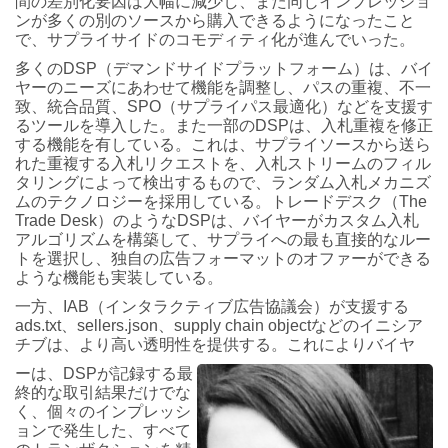
間の差別化要因は大幅に減少し、また同じインプレッショ
ンが多くの別のソースから購入できるようになったこと
で、サプライサイドのコモディティ化が進んでいった。
多くのDSP（デマンドサイドプラットフォーム）は、バイ
ヤーのニーズにあわせて機能を調整し、パスの重複、不一
致、統合品質、SPO（サプライパス最適化）などを支援す
るツールを導入した。また一部のDSPは、入札重複を修正
する機能を有している。これは、サプライソースから送ら
れた重複する入札リクエストを、入札ストリームのフィル
タリングによって検出するもので、ランダム入札メカニズ
ムのテクノロジーを採用している。トレードデスク（The
Trade Desk）のようなDSPは、バイヤーがカスタム入札
アルゴリズムを構築して、サプライへの最も直接的なルー
トを選択し、独自の広告フォーマットのオファーができる
ような機能も実装している。
一方、IAB（インタラクティブ広告協議会）が支援する
ads.txt、sellers.json、supply chain objectなどのイニシア
チブは、より高い透明性を提供する。これによりバイヤ
ーは、DSPが記録する最
終的な取引結果だけでな
く、個々のインプレッシ
ョンで発生した、すべて