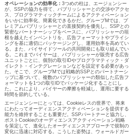
オペレーションの効率化：
3つめの柱は、エージェンシー
が、SSPの協力を得て、パブリッシャーとの交渉やアクセ
ス、プログラマティックチームによるアクティベーション
をいかに効率化、簡素化できるかだ。グループMでは、プ
レミアムパブリッシャーとの直接契約を優先し、SSPとの
緊密なパートナーシップをベースに、パブリッシャーの垣
根を越えたインベントリを、広告フォーマットやプライシ
ングを基に適切にパッケージングし、運用効率を高めてい
る。また、バイサイドツールの共同開発にも取り組んでい
る。これまでバイヤーは、パブリッシャーが販売する広告
ユニットごとに、個別の取引IDやプログラマティック・ダ
イレクト・インテグレーションなどを設定する必要があっ
た。そこで、グループMでは戦略的SSPとのパートナーシ
ップに基づいて、複数のパブリッシャーの類似した広告フ
ォーマットを1つの取引IDでパッケージ化することにし
た。これにより、バイヤーの摩擦を軽減し、運用に要する
時間を節約している。
エージェンシーにとっては、Cookieレスの世界で、将来
にわたってオーディエンスアクティベーションを提供する
能力を維持することも重要だ。SSPパートナーと協力し、
ポストCookieのオーディエンスアクティベーション戦略
を策定して、進化したオーディエンスアプローチで規制の
変化に迅速に対応する。こうした姿勢は、ウォールドガー