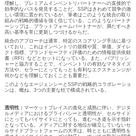
理解し、プレミアムインベントリパートナーへの直接的で
効率的なパスを発見することだ。SSPはきわめて競争の激
しい環境に置かれているが、筆者はこのような統合の取り
組みの戦略的価値を強く信じている。このようなパートナ
ーシップは、プラットフォームパートナーが、満たすべき
高い基準を常に更新しつづけるからだ。
統合のアプローチは通常、特定のスコアリング手法に基づ
いており、これはインベントリの規模や質、単価、ダイレ
クト指標、ブランドセーフティ評価のための情報提供依頼
書（RFI）などとセットになっている。また、パブリッシ
ャーと協力することで、インベントリの有効なマネタイズ
方法や、セラーにとってもっとも有利なエクスチェンジが
何かなどを理解しておくことも重要だ。
このようなエージェンシーとSSPの戦略的コラボレーショ
ンは、概ね、3つの主要な柱で構成されている。
透明性：
マーケットプレイスの進化と成熟に伴い、デジタ
ルメディアにおけるプライバシーと透明性が、セルサイド
にとってもバイサイドにとっても、進むべき道を示す指針
となっている。メディアに対する地位が確立していないセ
ルサイドプラットフォームの大半は、時とともに透明性を