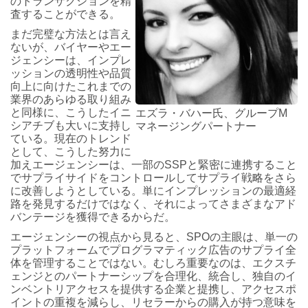
のトランザクションを精
査することができる。
まだ完璧な方法とは言え
ないが、バイヤーやエー
ジェンシーは、インプレ
ッションの透明性や品質
向上に向けたこれまでの
業界のあらゆる取り組み
と同様に、こうしたイニ
エズラ・バハー氏、グループM
シアチブも大いに支持し
マネージングパートナー
ている。現在のトレンド
として、こうした努力に
加えエージェンシーは、一部のSSPと緊密に連携すること
でサプライサイドをコントロールしてサプライ戦略をさら
に改善しようとしている。単にインプレッションの最適経
路を発見するだけではなく、それによってさまざまなアド
バンテージを獲得できるからだ。
エージェンシーの視点から見ると、SPOの主眼は、単一の
プラットフォームでプログラマティック広告のサプライ全
体を管理することではない。むしろ重要なのは、エクスチ
ェンジとのパートナーシップを合理化、統合し、独自のイ
ンベントリアクセスを提供する企業と提携し、アクセスポ
イントの重複を減らし、リセラーからの購入が持つ意味を