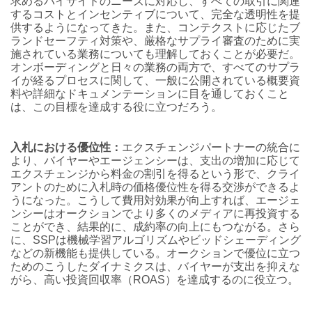
求めるバイサイドのニーズに対応し、すべての取引に関連
するコストとインセンティブについて、完全な透明性を提
供するようになってきた。また、コンテクストに応じたブ
ランドセーフティ対策や、厳格なサプライ審査のために実
施されている業務についても理解しておくことが必要だ。
オンボーディングと日々の業務の両方で、すべてのサプラ
イが経るプロセスに関して、一般に公開されている概要資
料や詳細なドキュメンテーションに目を通しておくこと
は、この目標を達成する役に立つだろう。
入札における優位性：
エクスチェンジパートナーの統合に
より、バイヤーやエージェンシーは、支出の増加に応じて
エクスチェンジから料金の割引を得るという形で、クライ
アントのために入札時の価格優位性を得る交渉ができるよ
うになった。こうして費用対効果が向上すれば、エージェ
ンシーはオークションでより多くのメディアに再投資する
ことができ、結果的に、成約率の向上にもつながる。さら
に、SSPは機械学習アルゴリズムやビッドシェーディング
などの新機能も提供している。オークションで優位に立つ
ためのこうしたダイナミクスは、バイヤーが支出を抑えな
がら、高い投資回収率（ROAS）を達成するのに役立つ。