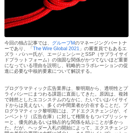
今回の独占記事では、
グループM
のマネージングパートナ
ーであり、「
The Wire Global 2021
」の審査員でもあるエ
ズラ・バハー氏が、エージェンシーとSSP（サプライサイ
ドプラットフォーム）の強固な関係がかつてないほど重要
になっている理由を説明し、戦略的コラボレーションの促
進に必要な中核的要素について解説する。
プログラマティック広告業界は、黎明期から、透明性とプ
ライバシーにまつわる課題に直面してきた。原因は、複雑
で雑然としたエコシステムのなかに、たいていはバイサイ
ドからは見えない、多くの中間業者が介在することだ。プ
ログラマティック黎明期には、アドエクスチェンジが、イ
ンベントリ（広告在庫）に対して権限をもつパブリッシャ
ーと、優先的あるいは独占的な関係を結ぶことが多かっ
た。だが、ヘッダー入札の開始によって、エクスチェンジ