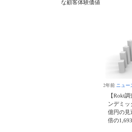
な顧客体験価値
2年前
ニュー
【Rokt
ンデミッ
億円の見通
倍の1,6