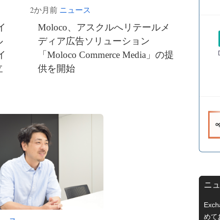
2か月前
ニュース
イ
Moloco、アスクルへリテールメ
ル
ディア広告ソリューション
イ
「Moloco Commerce Media」の提
立
供を開始
ニュ
Exc
めて