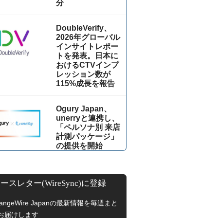
分
DoubleVerify、
2026年グローバル
インサイトレポー
トを発表。日本に
おけるCTVインプ
レッション数が
115%成⻑を報告
Ogury Japan、
unerryと連携し、
「ペルソナ別 来店
計測パッケージ」
の提供を開始
ースレター(WireSync)に登録
hangeWire Japanの最新情報を毎週まと
お届けします