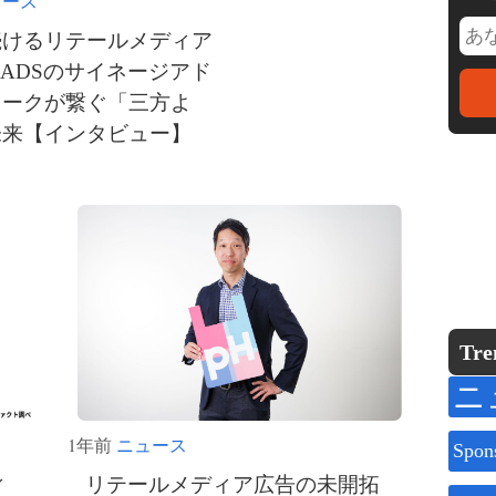
ュース
続けるリテールメディア
ADSのサイネージアド
ワークが繋ぐ「三方よ
未来【インタビュー】
Tre
ニ
1年前
ニュース
Spon
ィ
リテールメディア広告の未開拓