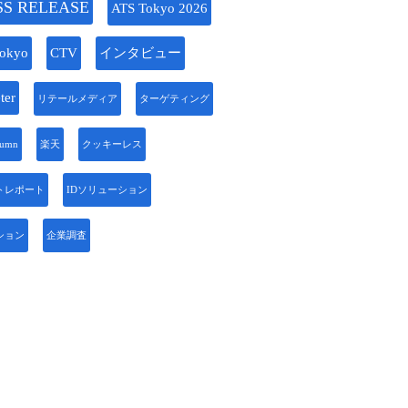
SS RELEASE
ATS Tokyo 2026
okyo
CTV
インタビュー
ter
リテールメディア
ターゲティング
lumn
楽天
クッキーレス
トレポート
IDソリューション
ション
企業調査