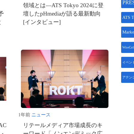
PRE
領域とは―ATS Tokyo 2024に登
予
壇したpHmediaが語る最新動向
ATS T
と
[インタビュー]
Marke
WireCo
イベン
アテン
1年前
ニュース
AC
リテールメディア市場成長のキ
レ
ーワード「ノンエンデミック広