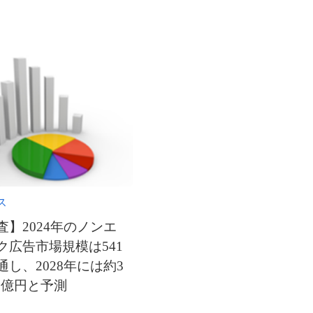
ス
調査】2024年のノンエ
ク広告市場規模は541
し、2028年には約3
93億円と予測