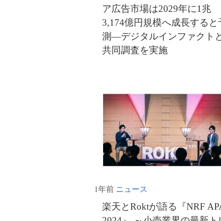
ア広告市場は2029年に1兆
3,174億円規模へ成長すると
測―デジタルインファクト
共同調査を実施
1年前
ニュース
楽天とRoktが語る『NRF AP
2024』 ～小売業界の最新ト