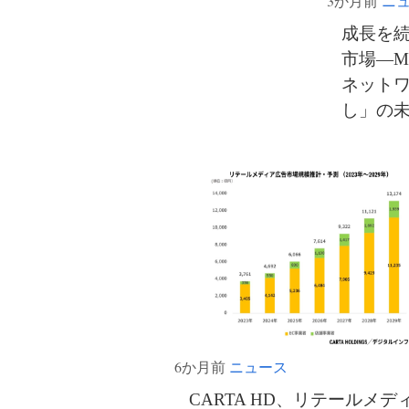
3か月前
ニ
成長を
市場―M
ネット
し」の
6か月前
ニュース
CARTA HD、リテールメデ