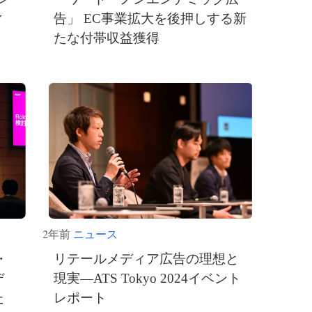
ィ
告」 EC事業拡大を後押しする新
たな付帯収益獲得
2年前
ニュース
・
リテールメディア広告の理想と
デ
現実―ATS Tokyo 2024イベント
た
レポート