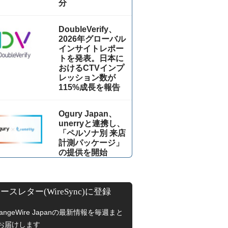
分
DoubleVerify、
2026年グローバル
インサイトレポー
トを発表。日本に
おけるCTVインプ
レッション数が
115%成⻑を報告
Ogury Japan、
unerryと連携し、
「ペルソナ別 来店
計測パッケージ」
の提供を開始
ースレター(WireSync)に登録
hangeWire Japanの最新情報を毎週まと
お届けします