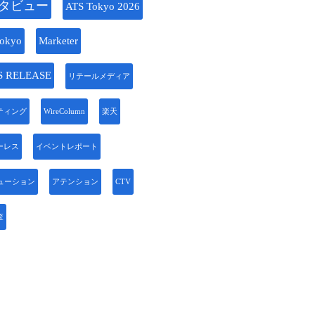
タビュー
ATS Tokyo 2026
okyo
Marketer
S RELEASE
リテールメディア
ティング
WireColumn
楽天
ーレス
イベントレポート
リューション
アテンション
CTV
査