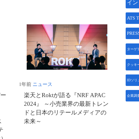
イン
ATS T
PRES
ターゲ
クッキ
IDソ
1年前
ニュース
パー
楽天とRoktが語る『NRF APAC
企業調
）
2024』 ～小売業界の最新トレン
ドと日本のリテールメディアの
ス
未来～
テ
性）