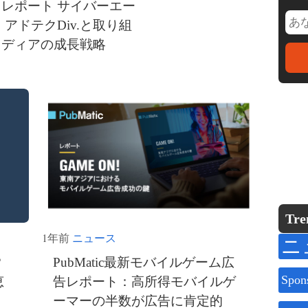
レポート サイバーエー
 アドテクDiv.と取り組
メディアの成長戦略
Tre
1年前
ニュース
ニ
?
PubMatic最新モバイルゲーム広
Spon
恵
告レポート：高所得モバイルゲ
ーマーの半数が広告に肯定的